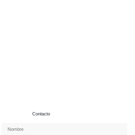
Si necesitas información o quieres ponerte en contacto con
nosotros envíanos un mensaje con tus datos y te
contestaremos a la mayor brevedad posible. Más información
en la página de
Contacto