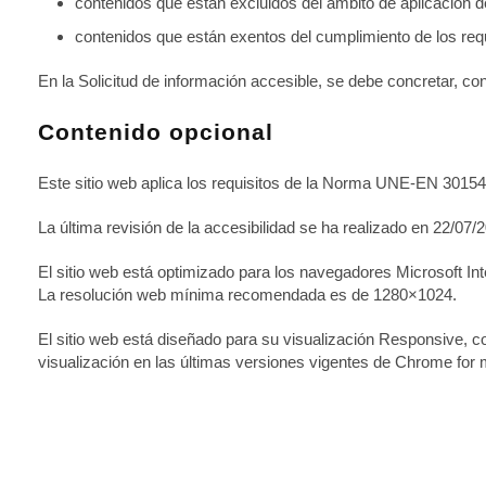
contenidos
que están
excluidos
del
ámbito de aplicación
d
contenidos
que están
exentos
del
cumplimiento
de los req
En la Solicitud de información accesible, se debe concretar, con
Contenido opcional
Este sitio web aplica los requisitos de la
Norma UNE-EN 30154
La última revisión de la accesibilidad se ha realizado en 22/07/
El sitio web está optimizado para los navegadores Microsoft In
La
resolución
web
mínima
recomendada es de
1280×1024
.
El sitio web está diseñado para su visualización Responsive, co
visualización en las últimas versiones vigentes de Chrome for m