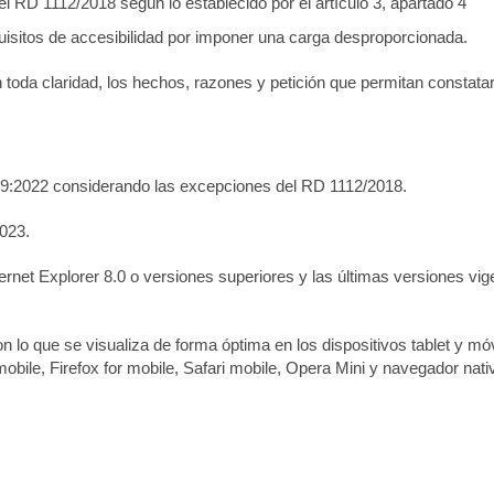
el RD 1112/2018 según lo establecido por el artículo 3, apartado 4
uisitos de accesibilidad por imponer una
carga desproporcionada
.
 toda claridad, los hechos, razones y petición que permitan constatar 
9:2022
considerando las excepciones del RD 1112/2018.
2023.
ternet Explorer 8.0 o versiones superiores y las últimas versiones v
n lo que se visualiza de forma óptima en los dispositivos tablet y mó
obile, Firefox for mobile, Safari mobile, Opera Mini y navegador nati