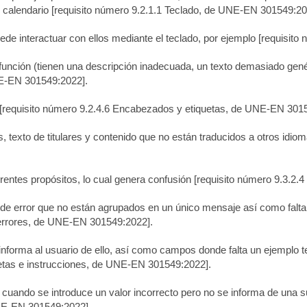
e calendario
[requisito número 9.2.1.1 Teclado, de UNE-EN 301549:20
ede interactuar con ellos mediante el teclado, por ejemplo
[requisito
función (tienen una descripción inadecuada, un texto demasiado gené
NE-EN 301549:2022].
[requisito número 9.2.4.6 Encabezados y etiquetas, de UNE-EN 301
, texto de titulares y contenido que no están traducidos a otros idio
rentes propósitos, lo cual genera confusión
[requisito número 9.3.2.
de error que no están agrupados en un único mensaje así como falta
e errores, de UNE-EN 301549:2022]
.
nforma al usuario de ello, así como campos donde falta un ejemplo t
uetas e instrucciones, de UNE-EN 301549:2022]
.
 cuando se introduce un valor incorrecto pero no se informa de una s
UNE-EN 301549:2022]
.