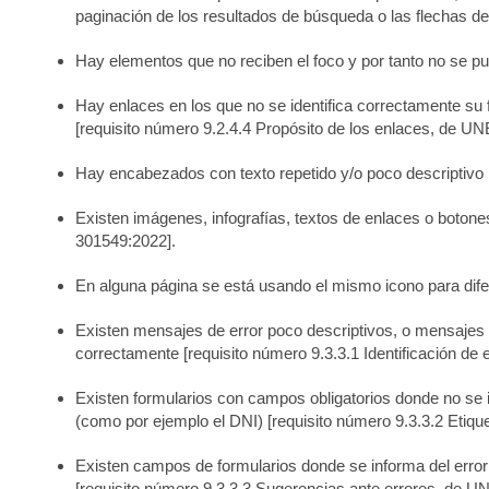
paginación de los resultados de búsqueda o las flechas d
Hay elementos que no reciben el foco y por tanto no se pu
Hay enlaces en los que no se identifica correctamente su 
[requisito número 9.2.4.4 Propósito de los enlaces, de U
Hay encabezados con texto repetido y/o poco descriptivo
Existen imágenes, infografías, textos de enlaces o botones
301549:2022]
.
En alguna página se está usando el mismo icono para dife
Existen mensajes de error poco descriptivos, o mensajes 
correctamente
[requisito número 9.3.3.1 Identificación d
Existen formularios con campos obligatorios donde no se i
(como por ejemplo el DNI)
[requisito número 9.3.3.2 Etiq
Existen campos de formularios donde se informa del error
[requisito número 9.3.3.3 Sugerencias ante errores, de 