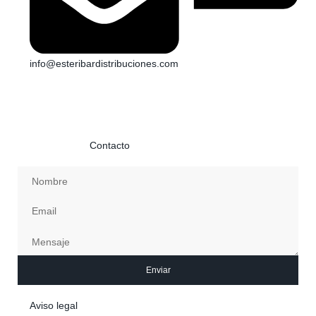
info@esteribardistribuciones.com
Si necesitas información o quieres ponerte en contacto con
nosotros envíanos un mensaje con tus datos y te
contestaremos a la mayor brevedad posible. Más información
en la página de
Contacto
Enviar
Aviso legal