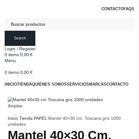
DISTRIBUCIONES DE HOSTELERÍA ESTERIBAR
CONTACTO
FAQS
Search
Login / Register
0
items
0,00
€
Menu
0
items
0,00
€
Categorías
INICIO
TIENDA
QUIÉNES SOMOS
SERVICIOS
MARCAS
CONTACTO
Ampliar
Inicio
Tienda
PAPEL
Mantel 40×30 cm. Toscana gris 1000
unidades
Mantel 40×30 Cm.