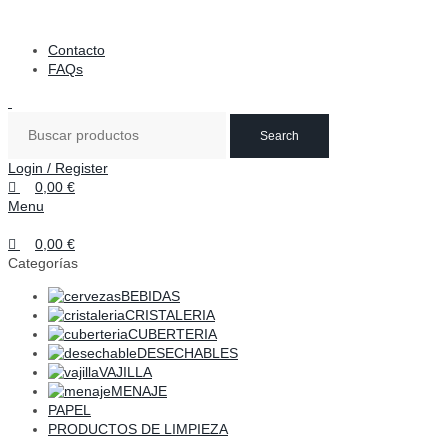
0
0
0
DISTRIBUCIONES DE HOSTELERÍA ESTERIBAR
Contacto
FAQs
Search
Login / Register
0,00
€
Menu
0,00
€
Categorías
BEBIDAS
CRISTALERIA
CUBERTERIA
DESECHABLES
VAJILLA
MENAJE
PAPEL
PRODUCTOS DE LIMPIEZA