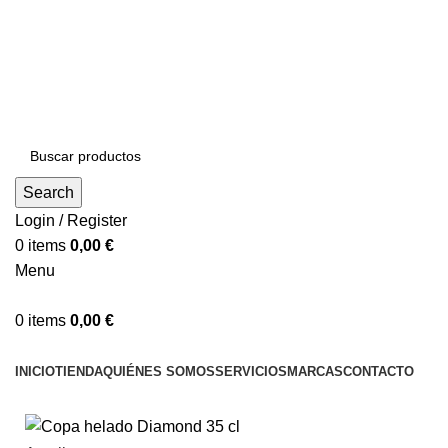
DISTRIBUCIONES DE HOSTELERÍA ESTERIBAR
Search
Login / Register
0
items
0,00
€
Menu
0
items
0,00
€
Categorías
INICIO
TIENDA
QUIÉNES SOMOS
SERVICIOS
MARCAS
CONTACTO