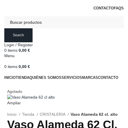
DISTRIBUCIONES DE HOSTELERÍA ESTERIBAR
CONTACTO
FAQS
Search
Login / Register
0
items
0,00
€
Menu
0
items
0,00
€
Categorías
INICIO
TIENDA
QUIÉNES SOMOS
SERVICIOS
MARCAS
CONTACTO
Agotado
Ampliar
Inicio
Tienda
CRISTALERIA
Vaso Alameda 62 cl. alto
Vaso Alameda 62 Cl.