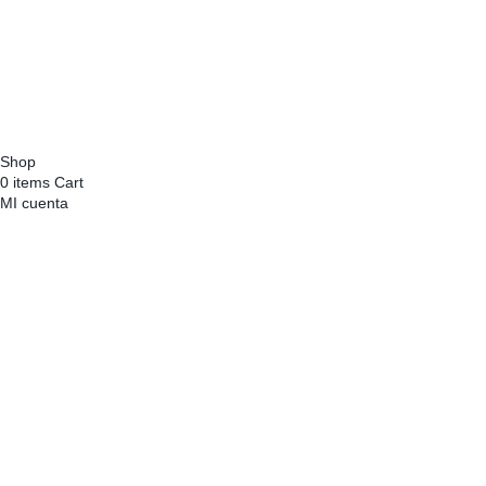
Financiado por la Unión Europea con el Programa Kit Digital,
por los Fondos Next Generation (EU) del Mecanismo de
Recuperación y Resiliencia
Shop
0
items
Cart
MI cuenta