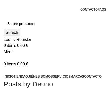
DISTRIBUCIONES DE HOSTELERÍA ESTERIBAR
CONTACTO
FAQS
Search
Login / Register
0
items
0,00
€
Menu
0
items
0,00
€
Categorías
INICIO
TIENDA
QUIÉNES SOMOS
SERVICIOS
MARCAS
CONTACTO
Posts by
Deuno