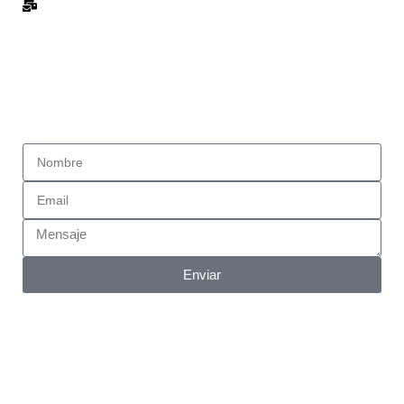
info@esteribardistribuciones.com
Si necesitas información o quieres ponerte en contacto
con nosotros envíanos un mensaje con tus datos y te
contestaremos a la mayor brevedad posible. Más
información en la página de
Contacto
Enviar
Aviso legal
Política de privacidad
Declaración de accesibilidad