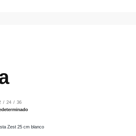
a
2
24
36