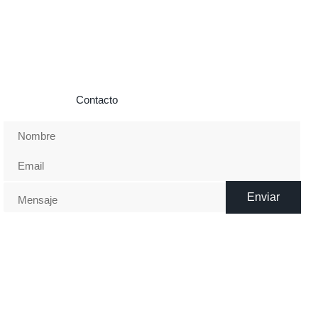
Si necesitas información o quieres ponerte en contacto con
nosotros envíanos un mensaje con tus datos y te
contestaremos a la mayor brevedad posible. Más información
en la página de
Contacto
Enviar