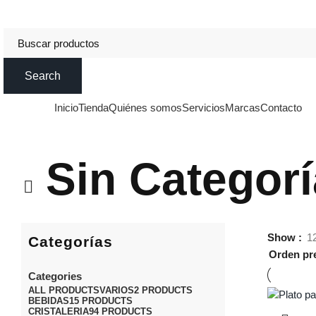
DISTRIBUCIONES DE HOSTELERÍA ESTERIBAR
Search
Inicio
Tienda
Quiénes somos
Servicios
Marcas
Contacto
Categorías
Sin Categorí
Show
1
Categorías
Categories
ALL
PRODUCTS
VARIOS
2 PRODUCTS
BEBIDAS
15 PRODUCTS
CRISTALERIA
94 PRODUCTS