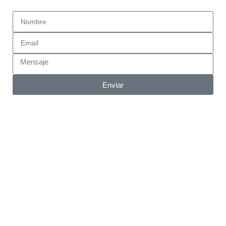
Enviar
Aviso legal
Política de privacidad
Declaración de accesibilidad
Política de cookies (UE)
Aviso legal
Política de privacidad
Declaración de accesibilidad