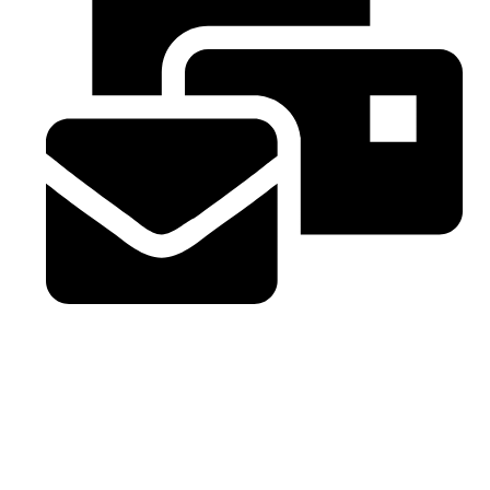
info@esteribardistribuciones.com
Si necesitas información o quieres ponerte en contacto
con nosotros envíanos un mensaje con tus datos y te
contestaremos a la mayor brevedad posible. Más
información en la página de
Contacto