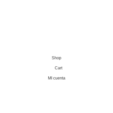
Política de cookies (UE)
Financiado por la Unión Europea con el Programa Kit
Digital, por los Fondos Next Generation (EU) del
Mecanismo de Recuperación y Resiliencia
Shop
Cart
MI cuenta