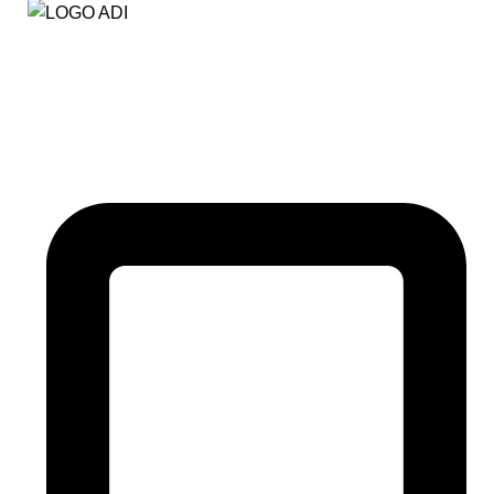
Somos una empresa que distribuimos material para
hostelería, restauración, sector hotelero, colectivos…
etc.