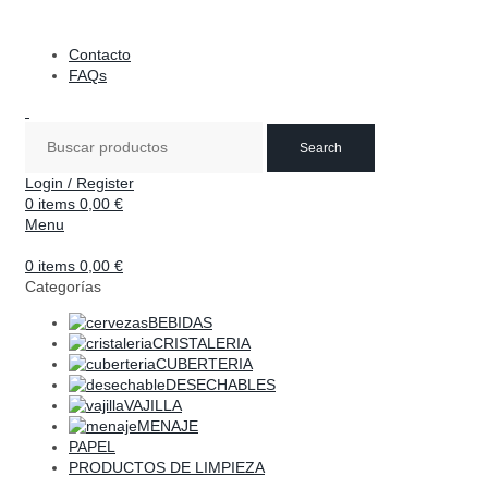
DISTRIBUCIONES DE HOSTELERÍA ESTERIBAR
Contacto
FAQs
Search
Login / Register
0
items
0,00
€
Menu
0
items
0,00
€
Categorías
BEBIDAS
CRISTALERIA
CUBERTERIA
DESECHABLES
VAJILLA
MENAJE
PAPEL
PRODUCTOS DE LIMPIEZA