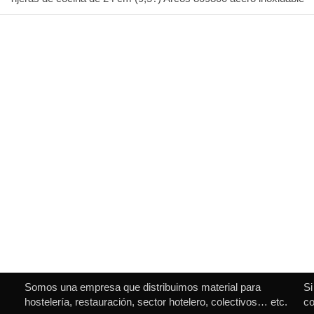
Somos una empresa que distribuimos material para
Si
hostelería, restauración, sector hotelero, colectivos… etc.
co