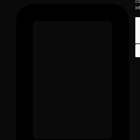
co
in