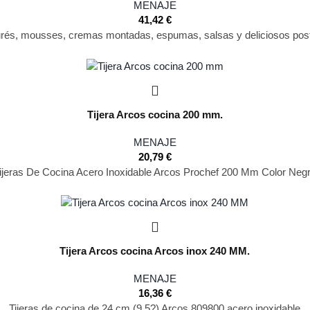
MENAJE
41,42
€
rés, mousses, cremas montadas, espumas, salsas y deliciosos postr
Tijera Arcos cocina 200 mm.
MENAJE
20,79
€
ijeras De Cocina Acero Inoxidable Arcos Prochef 200 Mm Color Neg
Tijera Arcos cocina Arcos inox 240 MM.
MENAJE
16,36
€
Tijeras de cocina de 24 cm (9,5?) Arcos 809800 acero inoxidable