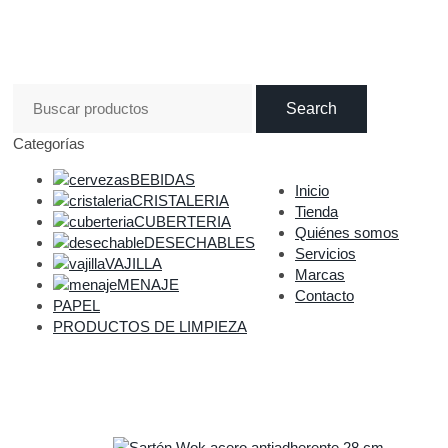
DISTRIBUCIONES DE HOSTELERÍA ESTERIBAR
Search
Categorías
BEBIDAS
Inicio
CRISTALERIA
Tienda
CUBERTERIA
Quiénes somos
DESECHABLES
Servicios
VAJILLA
Marcas
MENAJE
Contacto
PAPEL
PRODUCTOS DE LIMPIEZA