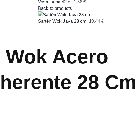
Vaso Isaba 42 cl.
1,56
€
Back to products
Sartén Wok Java 28 cm.
19,44
€
n Wok Acero
dherente 28 Cm