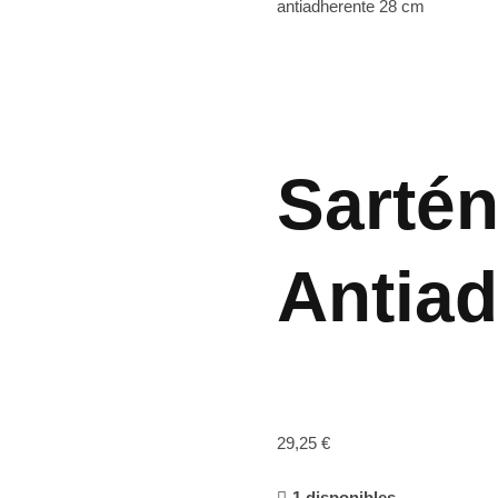
antiadherente 28 cm
Sarté
Antia
29,25
€
1 disponibles