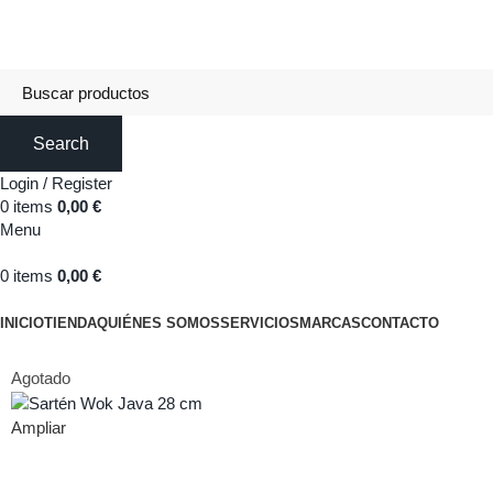
DISTRIBUCIONES DE HOSTELERÍA ESTERIBAR
Search
Login / Register
0
items
0,00
€
Menu
0
items
0,00
€
Categorías
INICIO
TIENDA
QUIÉNES SOMOS
SERVICIOS
MARCAS
CONTACTO
Agotado
Ampliar