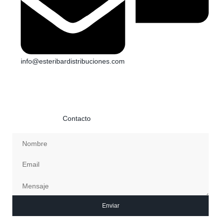
info@esteribardistribuciones.com
Si necesitas información o quieres ponerte en contacto con
nosotros envíanos un mensaje con tus datos y te
contestaremos a la mayor brevedad posible. Más información
en la página de
Contacto
Enviar