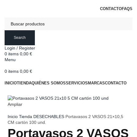
DISTRIBUCIONES DE HOSTELERÍA ESTERIBAR
CONTACTO
FAQS
Search
Login / Register
0
items
0,00
€
Menu
0
items
0,00
€
Categorías
INICIO
TIENDA
QUIÉNES SOMOS
SERVICIOS
MARCAS
CONTACTO
Ampliar
Inicio
Tienda
DESECHABLES
Portavasos 2 VASOS 21×10,5
CM cartón 100 und.
Portavasos 2 VASOS