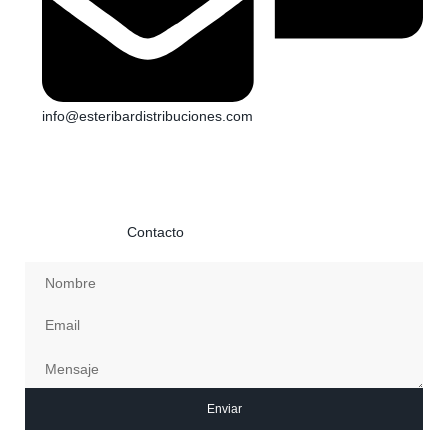
info@esteribardistribuciones.com
Si necesitas información o quieres ponerte en contacto con
nosotros envíanos un mensaje con tus datos y te
contestaremos a la mayor brevedad posible. Más información
en la página de
Contacto
Enviar