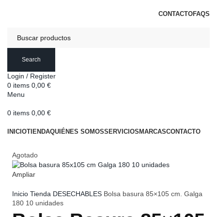
DISTRIBUCIONES DE HOSTELERÍA ESTERIBAR
CONTACTO
FAQS
Search
Login / Register
0
items
0,00
€
Menu
0
items
0,00
€
Categorías
INICIO
TIENDA
QUIÉNES SOMOS
SERVICIOS
MARCAS
CONTACTO
Agotado
Ampliar
Inicio
Tienda
DESECHABLES
Bolsa basura 85×105 cm. Galga
180 10 unidades