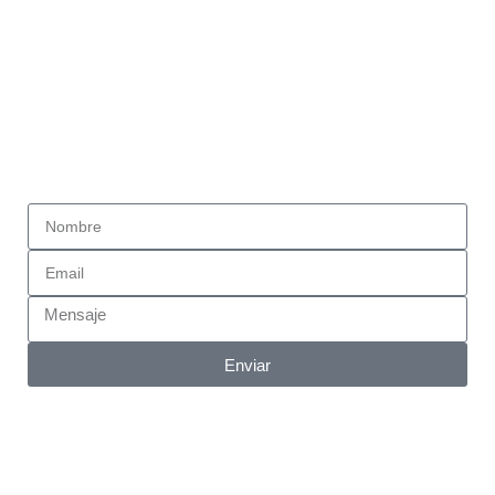
info@esteribardistribuciones.com
Si necesitas información o quieres ponerte en contacto
con nosotros envíanos un mensaje con tus datos y te
contestaremos a la mayor brevedad posible. Más
información en la página de
Contacto
Enviar
Aviso legal
Política de privacidad