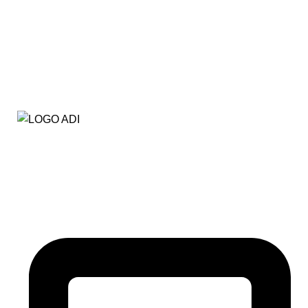
Somos una empresa que distribuimos material para
hostelería, restauración, sector hotelero, colectivos…
etc.